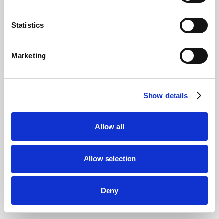
Statistics
Marketing
Show details
Kinder unter 14 Jahren können bei uns Wingfoilen
in Begleitung eines Elternteils oder
Allow all
Erziehungsberechtigten lernen. Wir empfehlen
einen gemeinsamen Privatkurs für dich und dein
Allow selection
Kind, da der Unterricht so individuell an Alter und
Reife angepasst werden kann und gleichzeitig ein
Deny
hoher Lernerfolg sowie maximale Sicherheit
gewährleistet sind.