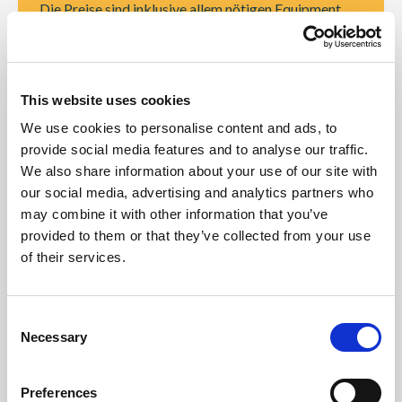
Die Preise sind inklusive allem nötigen Equipment
außer Neoprenanzug. Bei Bedarf kann dieser für 10€
pro Tag gemietet werden
This website uses cookies
10 % Ermäßigung für Schüler und Gruppen ab 4
We use cookies to personalise content and ads, to
Personen auf Anfrage bei Vorabbuchung & in der
provide social media features and to analyse our traffic.
Nebensaison
We also share information about your use of our site with
our social media, advertising and analytics partners who
Die Preise der Gruppenkurse sind nur ab 2 Personen
may combine it with other information that you’ve
provided to them or that they’ve collected from your use
im Kurs gültig. Bei Einzelbetreuung fällt eine Gebühr
of their services.
an
Jeder Mehrtageskurs beinhaltet eine Tow-Foil
Consent
Necessary
Session, bei welcher das Foilen besonders effektiv &
Selection
separat vom Wing erlernt werden kann
Preferences